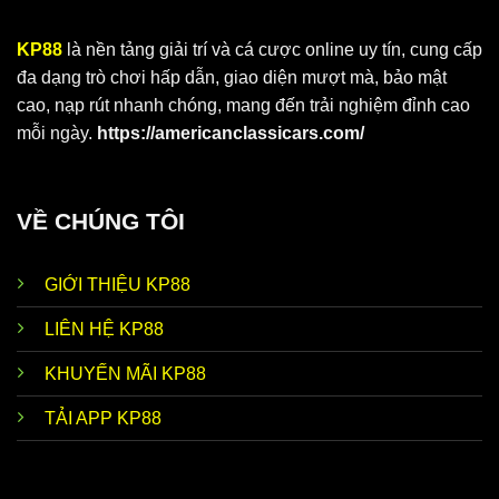
KP88
là nền tảng giải trí và cá cược online uy tín, cung cấp
đa dạng trò chơi hấp dẫn, giao diện mượt mà, bảo mật
cao, nạp rút nhanh chóng, mang đến trải nghiệm đỉnh cao
mỗi ngày.
https://americanclassicars.com/
VỀ CHÚNG TÔI
GIỚI THIỆU KP88
LIÊN HỆ KP88
KHUYẾN MÃI KP88
TẢI APP KP88