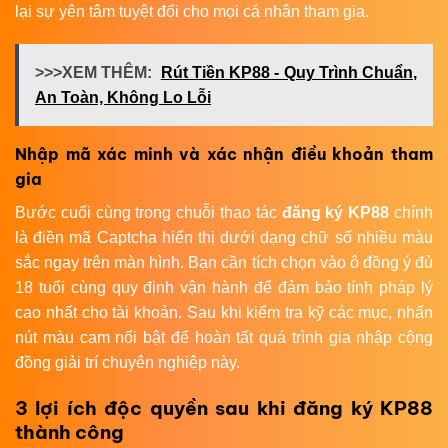
lại sự yên tâm tuyệt đối cho mọi cá nhân tham gia.
>>>XEM THÊM:
Rút Tiền KP88 - Quy Trình Chuẩn,
An Toàn, Không Lo Lỗi
Nhập mã xác minh và xác nhận điều khoản tham
gia
Bước cuối cùng trong chuỗi thao tác
đăng ký KP88
chính
là điền mã Captcha hiển thị dưới dạng chữ số nhiều màu
sắc ngay trên màn hình. Bạn cần tích chọn vào ô đồng ý đủ
18 tuổi cùng quy định vận hành để đảm bảo tính pháp lý
cao nhất cho tài khoản. Sau khi kiểm tra kỹ các mục, nhấn
nút màu cam nổi bật để hoàn tất quá trình gia nhập cộng
đồng giải trí chuyên nghiệp này.
3 lợi ích độc quyền sau khi đăng ký KP88
thành công