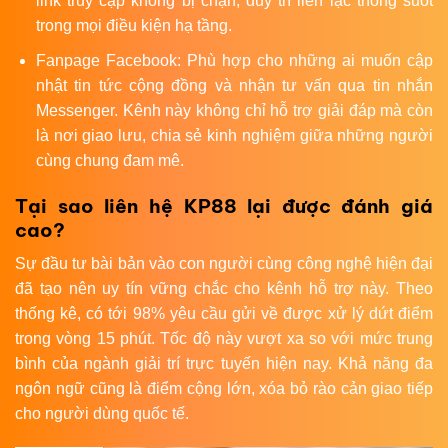
link truy cập không bị chặn, duy trì liên lạc thông suốt
trong mọi điều kiện hạ tầng.
Fanpage Facebook: Phù hợp cho những ai muốn cập
nhật tin tức cộng đồng và nhận tư vấn qua tin nhắn
Messenger. Kênh này không chỉ hỗ trợ giải đáp mà còn
là nơi giao lưu, chia sẻ kinh nghiệm giữa những người
cùng chung đam mê.
Tại sao liên hệ KP88 lại được đánh giá
cao?
Sự đầu tư bài bản vào con người cùng công nghệ hiện đại
đã tạo nên uy tín vững chắc cho kênh hỗ trợ này. Theo
thống kê, có tới 98% yêu cầu gửi về được xử lý dứt điểm
trong vòng 15 phút. Tốc độ này vượt xa so với mức trung
bình của ngành giải trí trực tuyến hiện nay. Khả năng đa
ngôn ngữ cũng là điểm cộng lớn, xóa bỏ rào cản giao tiếp
cho người dùng quốc tế.