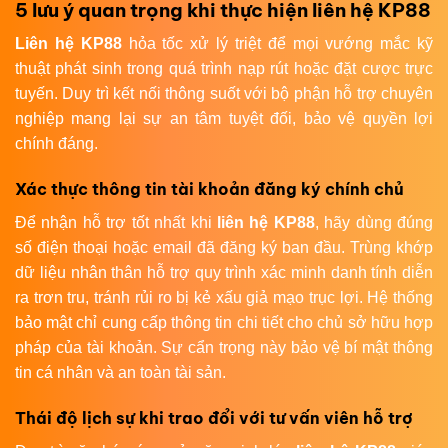
5 lưu ý quan trọng khi thực hiện liên hệ KP88
Liên hệ KP88
hỏa tốc xử lý triệt để mọi vướng mắc kỹ
thuật phát sinh trong quá trình nạp rút hoặc đặt cược trực
tuyến. Duy trì kết nối thông suốt với bộ phận hỗ trợ chuyên
nghiệp mang lại sự an tâm tuyệt đối, bảo vệ quyền lợi
chính đáng.
Xác thực thông tin tài khoản đăng ký chính chủ
Để nhận hỗ trợ tốt nhất khi
liên hệ KP88
, hãy dùng đúng
số điện thoại hoặc email đã đăng ký ban đầu. Trùng khớp
dữ liệu nhân thân hỗ trợ quy trình xác minh danh tính diễn
ra trơn tru, tránh rủi ro bị kẻ xấu giả mạo trục lợi. Hệ thống
bảo mật chỉ cung cấp thông tin chi tiết cho chủ sở hữu hợp
pháp của tài khoản. Sự cẩn trọng này bảo vệ bí mật thông
tin cá nhân và an toàn tài sản.
Thái độ lịch sự khi trao đổi với tư vấn viên hỗ trợ