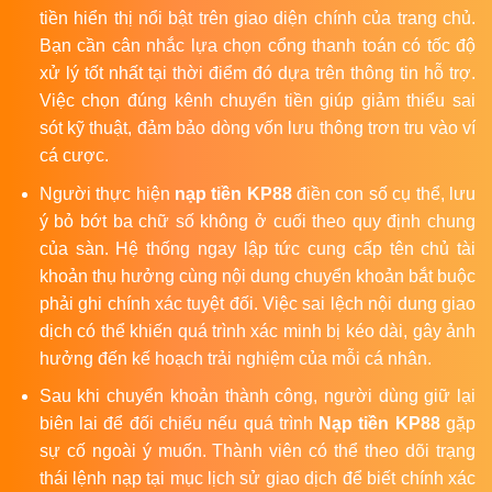
tiền hiển thị nổi bật trên giao diện chính của trang chủ.
Bạn cần cân nhắc lựa chọn cổng thanh toán có tốc độ
xử lý tốt nhất tại thời điểm đó dựa trên thông tin hỗ trợ.
Việc chọn đúng kênh chuyển tiền giúp giảm thiểu sai
sót kỹ thuật, đảm bảo dòng vốn lưu thông trơn tru vào ví
cá cược.
Người thực hiện
nạp tiền KP88
điền con số cụ thể, lưu
ý bỏ bớt ba chữ số không ở cuối theo quy định chung
của sàn. Hệ thống ngay lập tức cung cấp tên chủ tài
khoản thụ hưởng cùng nội dung chuyển khoản bắt buộc
phải ghi chính xác tuyệt đối. Việc sai lệch nội dung giao
dịch có thể khiến quá trình xác minh bị kéo dài, gây ảnh
hưởng đến kế hoạch trải nghiệm của mỗi cá nhân.
Sau khi chuyển khoản thành công, người dùng giữ lại
biên lai để đối chiếu nếu quá trình
Nạp tiền KP88
gặp
sự cố ngoài ý muốn. Thành viên có thể theo dõi trạng
thái lệnh nạp tại mục lịch sử giao dịch để biết chính xác