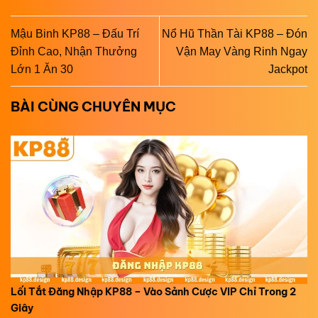
Mậu Binh KP88 – Đấu Trí
Nổ Hũ Thần Tài KP88 – Đón
Đỉnh Cao, Nhận Thưởng
Vận May Vàng Rinh Ngay
Lớn 1 Ăn 30
Jackpot
BÀI CÙNG CHUYÊN MỤC
Lối Tắt Đăng Nhập KP88 – Vào Sảnh Cược VIP Chỉ Trong 2
Giây