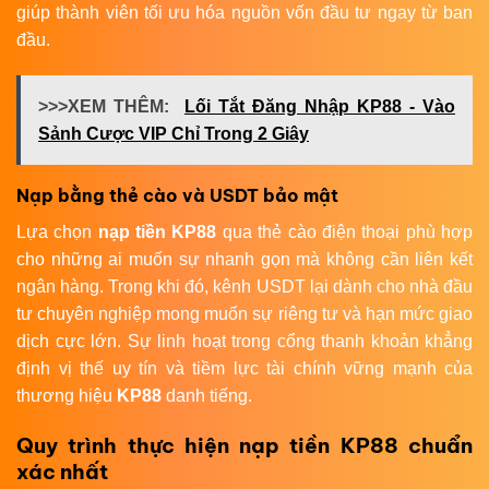
giúp thành viên tối ưu hóa nguồn vốn đầu tư ngay từ ban
đầu.
>>>XEM THÊM:
Lối Tắt Đăng Nhập KP88 - Vào
Sảnh Cược VIP Chỉ Trong 2 Giây
Nạp bằng thẻ cào và USDT bảo mật
Lựa chọn
nạp tiền KP88
qua thẻ cào điện thoại phù hợp
cho những ai muốn sự nhanh gọn mà không cần liên kết
ngân hàng. Trong khi đó, kênh USDT lại dành cho nhà đầu
tư chuyên nghiệp mong muốn sự riêng tư và hạn mức giao
dịch cực lớn. Sự linh hoạt trong cổng thanh khoản khẳng
định vị thế uy tín và tiềm lực tài chính vững mạnh của
thương hiệu
KP88
danh tiếng.
Quy trình thực hiện nạp tiền KP88 chuẩn
xác nhất