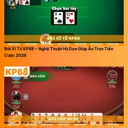
Bài Xì Tố KP88 – Nghệ Thuật Hù Dọa Giúp Ăn Trọn Tiền
Cược 2026