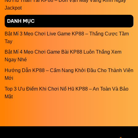
Nổ Hũ Thần Tài KP88 – Đón Vận May Vàng Rinh Ngay
Jackpot
DANH MỤC
Bật Mí 3 Mẹo Chơi Live Game KP88 – Thắng Cược Tầm
Tay
Bật Mí 4 Mẹo Chơi Game Bài KP88 Luôn Thắng Xem
Ngay Nhé
Hướng Dẫn KP88 – Cẩm Nang Khởi Đầu Cho Thành Viên
Mới
Top 3 Ưu Điểm Khi Chơi Nổ Hũ KP88 – An Toàn Và Bảo
Mật