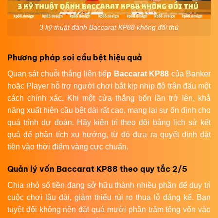
3 kỹ thuật đánh Baccarat KP88 không đối thủ
Phương pháp soi cầu bệt hiệu quả
Quan sát chuỗi thắng liên tiế
p Baccarat KP88
của Banker
hoặc Player hỗ trợ người chơi bắt kịp nhịp độ trận đấu một
cách chính xác. Khi một cửa thắng bốn lần trở lên, khả
năng xuất hiện cầu bệt dài rất cao, mang lại sự ổn định cho
quá trình dự đoán. Hãy kiên trì theo dõi bảng lịch sử kết
quả để phân tích xu hướng, từ đó đưa ra quyết định đặt
tiền vào thời điểm vàng cực chuẩn.
Quản lý vốn Baccarat KP88 theo quy tắc 2/5
Chia nhỏ số tiền đang sở hữu thành nhiều phần để duy trì
cuộc chơi lâu dài, giảm thiểu rủi ro thua lỗ đáng kể. Bạn
tuyệt đối không nên đặt quá mười phần trăm tổng vốn vào