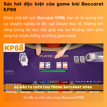
Sức hút đặc biệt của game bài Baccarat
KP88
Khám phá thế giới
Baccarat KP88
, bạn sẽ ấn tượng bởi
sự chuyên nghiệp từ đội ngũ Dealer thực tế. Những tính
năng tương tác trực tiếp giúp xóa tan khoảng cách giữa
sòng bài truyền thống và không gian mạng.
Sự đầu tư chỉn chu trong Baccarat KP88