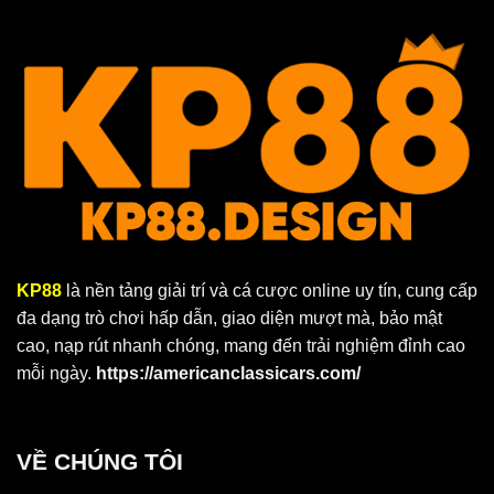
điện thoại quét mã QR hiển thị rõ nét ngay giao diện tải
xuống chính thức. Quá trình tải tệp tin diễn ra tự động,
người dùng chỉ cần cấp quyền truy cập cơ bản để phần
mềm bắt đầu cài đặt. Ứng dụng di động giúp loại bỏ hoàn
toàn rủi ro bị chặn truy cập từ phía các nhà mạng internet
tại địa phương.
Theo
hướng dẫn KP88
, việc đăng nhập qua App giúp tốc
độ tải trang nhanh gấp đôi so với khi sử dụng trình duyệt
web thông thường. Giao diện mobile được thiết kế tinh
giản, hỗ trợ thao tác đặt cược mượt mà ngay cả khi kết nối
KP88
là nền tảng giải trí và cá cược online uy tín, cung cấp
mạng chỉ ở mức trung bình. Các thông báo về khuyến mãi
đa dạng trò chơi hấp dẫn, giao diện mượt mà, bảo mật
mới nhất sẽ gửi trực tiếp đến màn hình, giúp bạn không bỏ
cao, nạp rút nhanh chóng, mang đến trải nghiệm đỉnh cao
lỡ bất kỳ cơ hội nào.
mỗi ngày.
https://americanclassicars.com/
Nếu gặp khó khăn trong lúc làm theo
hướng dẫn KP88
,
cá nhân hãy liên hệ trực tiếp với đội ngũ tư vấn qua khung
VỀ CHÚNG TÔI
chat. Những chuyên viên dày dạn kinh nghiệm luôn sẵn
sàng giải đáp mọi thắc mắc về quy trình kỹ thuật hay lỗi cài