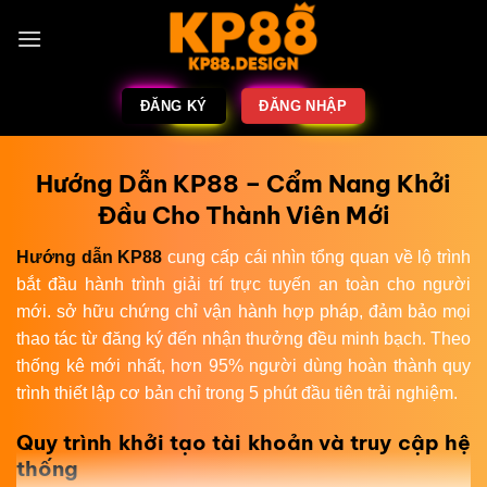
ĐĂNG KÝ
ĐĂNG NHẬP
Hướng Dẫn KP88 – Cẩm Nang Khởi
Đầu Cho Thành Viên Mới
Hướng dẫn KP88
cung cấp cái nhìn tổng quan về lộ trình
bắt đầu hành trình giải trí trực tuyến an toàn cho người
mới. sở hữu chứng chỉ vận hành hợp pháp, đảm bảo mọi
thao tác từ đăng ký đến nhận thưởng đều minh bạch. Theo
thống kê mới nhất, hơn 95% người dùng hoàn thành quy
trình thiết lập cơ bản chỉ trong 5 phút đầu tiên trải nghiệm.
Quy trình khởi tạo tài khoản và truy cập hệ
thống