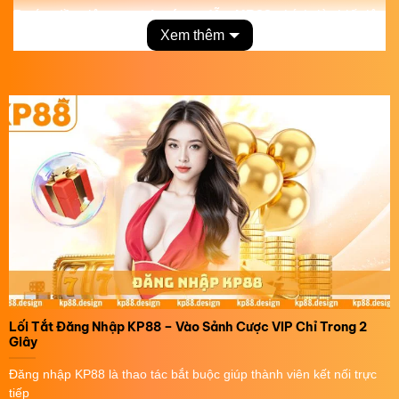
Bước đầu tiên trong
hướng dẫn KP88
chính là thiết lập
Xem thêm
định danh cá nhân để chính thức bước vào sảnh cược
đẳng cấp. Mọi dữ liệu cung cấp cần đảm bảo tính chính
xác tuyệt đối nhằm bảo vệ quyền lợi cá nhân suốt quá trình
tham gia lâu dài.
Lối Tắt Đăng Nhập KP88 – Vào Sảnh Cược VIP Chỉ Trong 2
Hướng dẫn KP88 đăng ký nhanh
Giây
Đăng nhập KP88 là thao tác bắt buộc giúp thành viên kết nối trực
Các bước tạo hồ sơ thành viên chính thức
tiếp