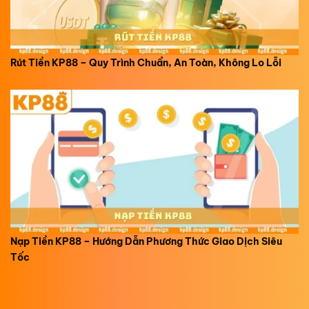
Rút Tiền KP88 – Quy Trình Chuẩn, An Toàn, Không Lo Lỗi
Nạp Tiền KP88 – Hướng Dẫn Phương Thức Giao Dịch Siêu
Tốc