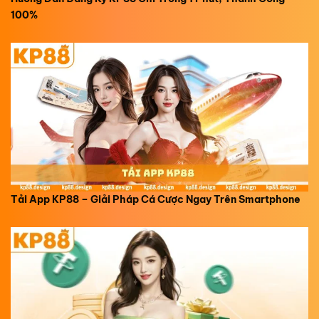
100%
Tải App KP88 – Giải Pháp Cá Cược Ngay Trên Smartphone