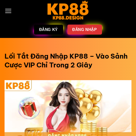
ĐĂNG KÝ
ĐĂNG NHẬP
Lối Tắt Đăng Nhập KP88 – Vào Sảnh
Cược VIP Chỉ Trong 2 Giây