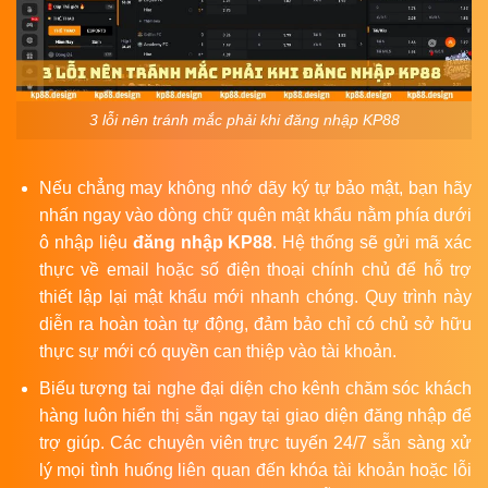
3 lỗi nên tránh mắc phải khi đăng nhập KP88
Nếu chẳng may không nhớ dãy ký tự bảo mật, bạn hãy
nhấn ngay vào dòng chữ quên mật khẩu nằm phía dưới
ô nhập liệu
đăng nhập KP88
. Hệ thống sẽ gửi mã xác
thực về email hoặc số điện thoại chính chủ để hỗ trợ
thiết lập lại mật khẩu mới nhanh chóng. Quy trình này
diễn ra hoàn toàn tự động, đảm bảo chỉ có chủ sở hữu
thực sự mới có quyền can thiệp vào tài khoản.
Biểu tượng tai nghe đại diện cho kênh chăm sóc khách
hàng luôn hiển thị sẵn ngay tại giao diện đăng nhập để
trợ giúp. Các chuyên viên trực tuyến 24/7 sẵn sàng xử
lý mọi tình huống liên quan đến khóa tài khoản hoặc lỗi