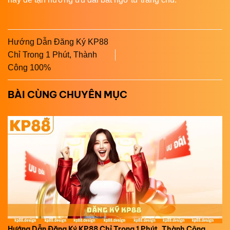
Hướng Dẫn Đăng Ký KP88
Chỉ Trong 1 Phút, Thành
Công 100%
BÀI CÙNG CHUYÊN MỤC
Hướng Dẫn Đăng Ký KP88 Chỉ Trong 1 Phút, Thành Công