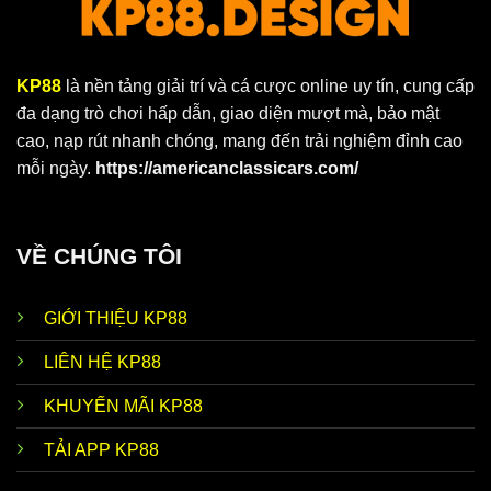
KP88
là nền tảng giải trí và cá cược online uy tín, cung cấp
đa dạng trò chơi hấp dẫn, giao diện mượt mà, bảo mật
cao, nạp rút nhanh chóng, mang đến trải nghiệm đỉnh cao
mỗi ngày.
https://americanclassicars.com/
VỀ CHÚNG TÔI
GIỚI THIỆU KP88
LIÊN HỆ KP88
KHUYẾN MÃI KP88
TẢI APP KP88