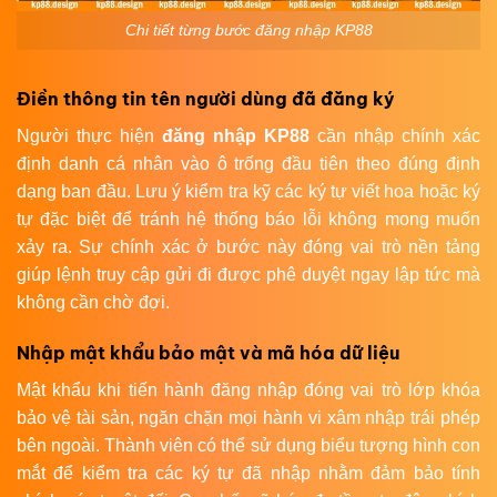
Chi tiết từng bước đăng nhập KP88
Điền thông tin tên người dùng đã đăng ký
Người thực hiện
đăng nhập KP88
cần nhập chính xác
định danh cá nhân vào ô trống đầu tiên theo đúng định
dạng ban đầu. Lưu ý kiểm tra kỹ các ký tự viết hoa hoặc ký
tự đặc biệt để tránh hệ thống báo lỗi không mong muốn
xảy ra. Sự chính xác ở bước này đóng vai trò nền tảng
giúp lệnh truy cập gửi đi được phê duyệt ngay lập tức mà
không cần chờ đợi.
Nhập mật khẩu bảo mật và mã hóa dữ liệu
Mật khẩu khi tiến hành đăng nhập đóng vai trò lớp khóa
bảo vệ tài sản, ngăn chặn mọi hành vi xâm nhập trái phép
bên ngoài. Thành viên có thể sử dụng biểu tượng hình con
mắt để kiểm tra các ký tự đã nhập nhằm đảm bảo tính