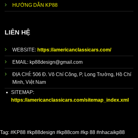
thực hiện trơn tru và đạt tỷ lệ thành công cao hơn hẳn.
HƯỚNG DẪN KP88
Cách né tránh cửa cược có xác suất thắng thấp
Hạn chế vào tiền các cửa có mức thưởng cao nhưng xác
LIÊN HỆ
suất nổ thấp ở
live game KP88
. Dù tỷ lệ trả thưởng vô
cùng hấp dẫn, chúng thường là cái bẫy bào mòn vốn liếng
rất nhanh. Hãy tập trung vào những lựa chọn có cơ hội
WEBSITE:
https://americanclassicars.com/
thắng gần 50% để xây dựng nguồn vốn ổn định. Tư duy
EMAIL:
kp88design@gmail.com
đánh chắc thắng chắc hỗ trợ tích tiểu thành đại, mang lại
sự an tâm tuyệt đối và lợi nhuận bền vững cho mỗi lần
ĐỊA CHỈ: 506 Đ. Võ Chí Công, P, Long Trường, Hồ Chí
xuống tiền.
Minh, Việt Nam
SITEMAP:
Kết bài
https://americanclassicars.com/sitemap_index.xml
Live game KP88
mang lại giá trị giải trí thực thụ mỗi ngày.
Tham gia ngay
KP88
để tận hưởng những giây phút thư
giãn tuyệt vời cùng cơ hội nhận thưởng không giới hạn.
Với dịch vụ chuyên nghiệp, giao diện bắt mắt kèm theo các
Tag: #KP88 #kp88design #kp88com #kp 88 #nhacaikp88
sảnh bài đa dạng, đây chắc chắn là lựa chọn hoàn hảo