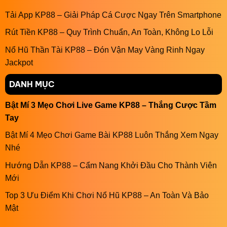
Tải App KP88 – Giải Pháp Cá Cược Ngay Trên Smartphone
Rút Tiền KP88 – Quy Trình Chuẩn, An Toàn, Không Lo Lỗi
Nổ Hũ Thần Tài KP88 – Đón Vận May Vàng Rinh Ngay
Jackpot
DANH MỤC
Cách tham gia live game KP88 đơn giản
Bật Mí 3 Mẹo Chơi Live Game KP88 – Thắng Cược Tầm
Tay
Truy cập vào trang chủ chính thức của
KP88
thông qua
trình duyệt web an toàn.
Bật Mí 4 Mẹo Chơi Game Bài KP88 Luôn Thắng Xem Ngay
Nhé
Nhấn chọn nút đăng ký, điền đầy đủ thông tin định danh
cần thiết theo yêu cầu từ biểu mẫu.
Hướng Dẫn KP88 – Cẩm Nang Khởi Đầu Cho Thành Viên
Mới
Thực hiện nạp tiền vào tài khoản thông qua các kênh
thanh toán tích hợp sẵn để có nguồn vốn khởi đầu.
Top 3 Ưu Điểm Khi Chơi Nổ Hũ KP88 – An Toàn Và Bảo
Mật
Di chuyển đến mục Casino, lựa chọn sảnh cược yêu thích
và bắt đầu đặt tiền vào cửa có khả năng thắng cao.