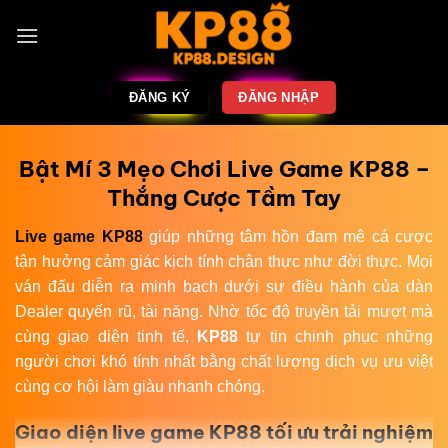
ĐĂNG KÝ
ĐĂNG NHẬP
Bật Mí 3 Mẹo Chơi Live Game KP88 –
Thắng Cược Tầm Tay
Live game KP88
giúp những tâm hồn đam mê cá cược
tận hưởng cảm giác kịch tính chân thực như đời thực. Mọi
ván đấu diễn ra minh bạch dưới sự điều hành của dàn
Dealer quyến rũ, tài năng. Nhờ tốc độ truyền tải mượt mà
cùng giao diện tinh tế,
KP88
tự tin chinh phục những
người chơi khó tính nhất bằng chất lượng dịch vụ ưu việt
cùng cơ hội làm giàu nhanh chóng.
Giao diện live game KP88 tối ưu trải nghiệm