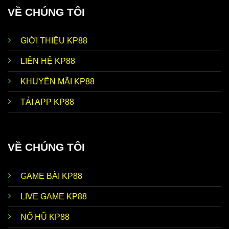
VỀ CHÚNG TÔI
Kỹ thuật săn cầu bệt khi cửa thắng nổ liên tục
Nhận diện cầu bệt mang lại cơ hội thu lời cực lớn tại
live
GIỚI THIỆU KP88
game KP88
. Khi bảng thống kê hiển thị một bên thắng liên
LIÊN HỆ KP88
tiếp năm lượt, hãy mạnh dạn đi theo luồng đó cho đến khi
đổi chiều. Tránh bẻ cầu giữa chừng vì dễ dẫn đến thua lỗ
KHUYẾN MÃI KP88
nặng nề do phán đoán sai lệch. Sự kiên định đi theo quy
TẢI APP KP88
luật đang diễn ra bảo vệ thành quả lao động, giúp gặt hái
phần thưởng giá trị chỉ sau vài lượt đấu trí.
Tận dụng tối đa bảng thống kê kết quả trực tuyến
VỀ CHÚNG TÔI
Dữ liệu hiển thị trên màn hình là trợ thủ đắc lực trong
live
game KP88
. Thống kê mười ván gần nhất cung cấp cái
GAME BÀI KP88
nhìn sâu sắc về bên đang chiếm ưu thế. Đừng đặt cược
dựa trên cảm tính mơ hồ mà hãy tin vào những con số
LIVE GAME KP88
thực tế. Việc kết hợp quan sát trực tiếp với phân tích số
NỔ HŨ KP88
liệu nâng tầm dự đoán chính xác, giúp lệnh đặt cược được