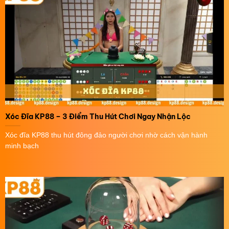
rũ trong trang phục bikini đầy sức sống. Không khí bàn
chơi luôn náo nhiệt với các dòng sản phẩm chủ lực như
Baccarat, Roulette, Tài Xỉu cùng những màn tương tác
cực kỳ thân thiện.
SA: Mang đậm phong cách chuyên nghiệp chuẩn châu Á
với giao diện tinh tế, thanh lịch.
Live game KP88
tập trung
vào tính ổn định cao cùng danh mục trò chơi phong phú
gồm Rồng Hổ, Cow Cow Baccarat, giúp tối ưu hóa chiến
thuật đặt cược một cách hiệu quả.
Xóc Đĩa KP88 – 3 Điểm Thu Hút Chơi Ngay Nhận Lộc
EVO: Đỉnh cao công nghệ truyền hình trực tiếp với các
Xóc đĩa KP88 thu hút đông đảo người chơi nhờ cách vận hành
minh bạch
show giải trí độc đáo như Monopoly Live, Crazy Time bên
cạnh trò chơi bài truyền thống. Đây là lựa chọn hàng đầu
cho ai thích sự đổi mới, sáng tạo cùng góc quay điện ảnh
đa chiều.
Playace: Không gian cá cược đẳng cấp dành cho những
ai ưa chuộng sự tối giản nhưng tinh tế. Các bàn chơi tại
đây vận hành với tốc độ nhanh, quy trình minh bạch, đặc