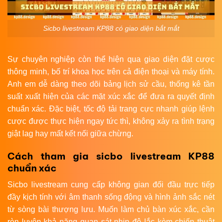
Sicbo livestream KP88 có giao diện bắt mắt
Sự chuyên nghiệp còn thể hiện qua giao diện đặt cược
thông minh, bố trí khoa học trên cả điện thoại và máy tính.
Anh em dễ dàng theo dõi bảng lịch sử cầu, thống kê tần
suất xuất hiện của các mặt xúc xắc để đưa ra quyết định
chuẩn xác. Đặc biệt, tốc độ tải trang cực nhanh giúp lệnh
cược được thực hiện ngay tức thì, không xảy ra tình trạng
giật lag hay mất kết nối giữa chừng.
Cách tham gia sicbo livestream KP88
chuẩn xác
Sicbo livestream cung cấp không gian đối đầu trực tiếp
đầy kịch tính với âm thanh sống động và hình ảnh sắc nét
từ sòng bài thượng lưu. Muốn làm chủ bàn xúc xắc, cần
rèn luyện khả năng quan sát nhịp độ lắc kèm chiến thuật