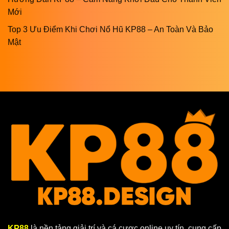
Mới
Top 3 Ưu Điểm Khi Chơi Nổ Hũ KP88 – An Toàn Và Bảo
Mật
KP88
là nền tảng giải trí và cá cược online uy tín, cung cấp