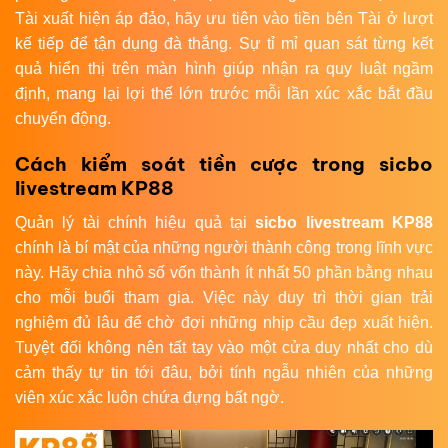
Tài xuất hiện áp đảo, hãy ưu tiên vào tiền bên Tài ở lượt
kế tiếp để tận dụng đà thắng. Sự tỉ mỉ quan sát từng kết
quả hiển thị trên màn hình giúp nhận ra quy luật ngầm
định, mang lại lợi thế lớn trước mỗi lần xúc xắc bắt đầu
chuyển động.
Cách kiểm soát tiền cược trong sicbo
livestream KP88
Quản lý tài chính hiệu quả tại
sicbo livestream KP88
chính là bí mật của những người thành công trong lĩnh vực
này. Hãy chia nhỏ số vốn thành ít nhất 50 phần bằng nhau
cho mỗi buổi tham gia. Việc này duy trì thời gian trải
nghiệm đủ lâu để chờ đợi những nhịp cầu đẹp xuất hiện.
Tuyệt đối không nên tất tay vào một cửa duy nhất cho dù
cảm thấy tự tin tới đâu, bởi tính ngẫu nhiên của những
viên xúc xắc luôn chứa đựng bất ngờ.