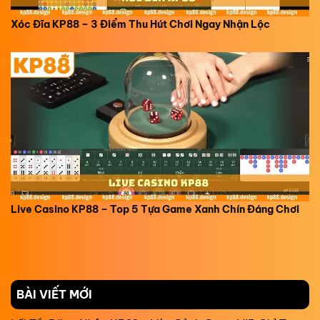
Xóc Đĩa KP88 – 3 Điểm Thu Hút Chơi Ngay Nhận Lộc
Live Casino KP88 – Top 5 Tựa Game Xanh Chín Đáng Chơi
BÀI VIẾT MỚI