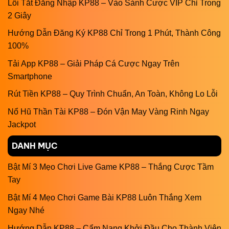
Lối Tắt Đăng Nhập KP88 – Vào Sảnh Cược VIP Chỉ Trong
2 Giây
Hướng Dẫn Đăng Ký KP88 Chỉ Trong 1 Phút, Thành Công
100%
Tải App KP88 – Giải Pháp Cá Cược Ngay Trên
Smartphone
Rút Tiền KP88 – Quy Trình Chuẩn, An Toàn, Không Lo Lỗi
Nổ Hũ Thần Tài KP88 – Đón Vận May Vàng Rinh Ngay
Jackpot
DANH MỤC
Bật Mí 3 Mẹo Chơi Live Game KP88 – Thắng Cược Tầm
Tay
Bật Mí 4 Mẹo Chơi Game Bài KP88 Luôn Thắng Xem
Ngay Nhé
Hướng Dẫn KP88 – Cẩm Nang Khởi Đầu Cho Thành Viên