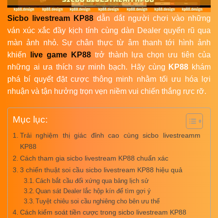
Sicbo livestream KP88
dẫn dắt người chơi vào những
ván xúc xắc đầy kịch tính cùng dàn Dealer quyến rũ qua
màn ảnh nhỏ. Sự chân thực từ âm thanh tới hình ảnh
khiến
live game KP88
trở thành lựa chọn ưu tiên của
những ai ưa thích sự minh bạch. Hãy cùng
KP88
khám
phá bí quyết đặt cược thông minh nhằm tối ưu hóa lợi
nhuận và tận hưởng trọn vẹn niềm vui chiến thắng rực rỡ.
Mục lục:
Trải nghiệm thị giác đỉnh cao cùng sicbo livestreamm
KP88
Cách tham gia sicbo livestream KP88 chuẩn xác
3 chiến thuật soi cầu sicbo livestream KP88 hiệu quả
Cách bắt cầu đối xứng qua bảng lịch sử
Quan sát Dealer lắc hộp kín để tìm gợi ý
Tuyệt chiêu soi cầu nghiêng cho bên ưu thế
Cách kiểm soát tiền cược trong sicbo livestream KP88