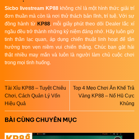
Sicbo livestream KP88
không chỉ là một hình thức giải trí
đơn thuần mà còn là nơi thử thách bản lĩnh, trí tuệ. Với sự
đồng hành từ
KP88
, mỗi giây phút theo dõi Dealer lắc xí
ngầu đều trở thành những kỷ niệm đáng nhớ. Hãy luôn giữ
tinh thần lạc quan, áp dụng chiến thuật linh hoạt để tận
hưởng trọn vẹn niềm vui chiến thắng. Chúc bạn gặt hái
thật nhiều may mắn và luôn là người làm chủ cuộc chơi
trong mọi tình huống.
Tài Xỉu KP88 – Tuyệt Chiêu
Top 4 Mẹo Chơi Ăn Khế Trả
Chơi, Cách Quản Lý Vốn
Vàng KP88 – Nổ Hũ Cực
Hiệu Quả
Khủng
BÀI CÙNG CHUYÊN MỤC