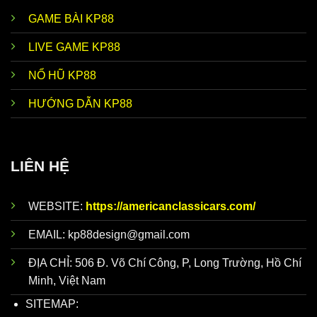
GAME BÀI KP88
LIVE GAME KP88
NỔ HŨ KP88
HƯỚNG DẪN KP88
LIÊN HỆ
WEBSITE:
https://americanclassicars.com/
EMAIL:
kp88design@gmail.com
ĐỊA CHỈ: 506 Đ. Võ Chí Công, P, Long Trường, Hồ Chí
Minh, Việt Nam
SITEMAP: