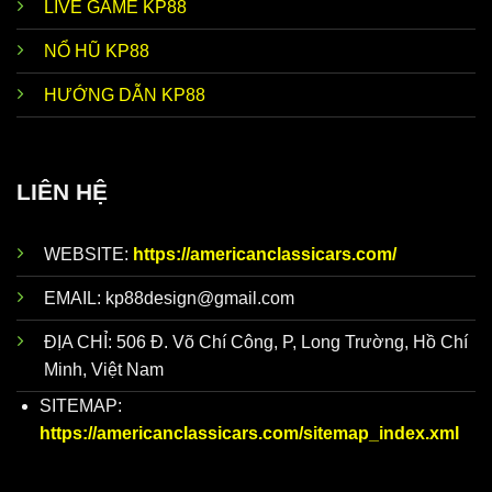
LIVE GAME KP88
NỔ HŨ KP88
HƯỚNG DẪN KP88
LIÊN HỆ
WEBSITE:
https://americanclassicars.com/
EMAIL:
kp88design@gmail.com
ĐỊA CHỈ: 506 Đ. Võ Chí Công, P, Long Trường, Hồ Chí
Minh, Việt Nam
SITEMAP:
https://americanclassicars.com/sitemap_index.xml