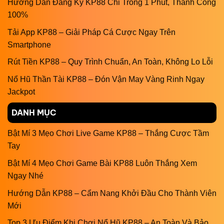
Hướng Dẫn Đăng Ký KP88 Chỉ Trong 1 Phút, Thành Công
100%
Tải App KP88 – Giải Pháp Cá Cược Ngay Trên
Smartphone
Rút Tiền KP88 – Quy Trình Chuẩn, An Toàn, Không Lo Lỗi
Nổ Hũ Thần Tài KP88 – Đón Vận May Vàng Rinh Ngay
Jackpot
DANH MỤC
Bật Mí 3 Mẹo Chơi Live Game KP88 – Thắng Cược Tầm
Tay
Bật Mí 4 Mẹo Chơi Game Bài KP88 Luôn Thắng Xem
Ngay Nhé
Hướng Dẫn KP88 – Cẩm Nang Khởi Đầu Cho Thành Viên
Mới
Top 3 Ưu Điểm Khi Chơi Nổ Hũ KP88 – An Toàn Và Bảo