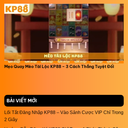
Mẹo Quay Mèo Tài Lộc KP88 – 3 Cách Thắng Tuyệt Đối
BÀI VIẾT MỚI
Lối Tắt Đăng Nhập KP88 – Vào Sảnh Cược VIP Chỉ Trong
2 Giây