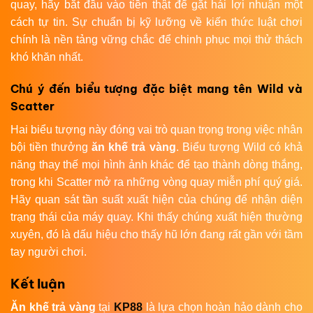
quay, hãy bắt đầu vào tiền thật để gặt hái lợi nhuận một
cách tự tin. Sự chuẩn bị kỹ lưỡng về kiến thức luật chơi
chính là nền tảng vững chắc để chinh phục mọi thử thách
khó khăn nhất.
Chú ý đến biểu tượng đặc biệt mang tên Wild và
Scatter
Hai biểu tượng này đóng vai trò quan trọng trong việc nhân
bội tiền thưởng
ăn khế trả vàng
. Biểu tượng Wild có khả
năng thay thế mọi hình ảnh khác để tạo thành dòng thắng,
trong khi Scatter mở ra những vòng quay miễn phí quý giá.
Hãy quan sát tần suất xuất hiện của chúng để nhận diện
trạng thái của máy quay. Khi thấy chúng xuất hiện thường
xuyên, đó là dấu hiệu cho thấy hũ lớn đang rất gần với tầm
tay người chơi.
Kết luận
Ăn khế trả vàng
tại
KP88
là lựa chọn hoàn hảo dành cho