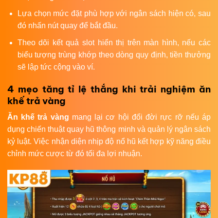
Lựa chọn mức đặt phù hợp với ngân sách hiện có, sau
đó nhấn nút quay để bắt đầu.
Theo dõi kết quả slot
hiển thị trên màn hình, nếu các
biểu tượng trùng khớp theo dòng quy định, tiền thưởng
sẽ lập tức cộng vào ví.
4 mẹo tăng tỉ lệ thắng khi trải nghiệm ăn
khế trả vàng
Ăn khế trả vàng
mang lại cơ hội đổi đời rực rỡ nếu áp
dụng chiến thuật quay hũ thông minh và quản lý ngân sách
kỷ luật. Việc nhận diện nhịp độ nổ hũ kết hợp kỹ năng điều
chỉnh mức cược từ đó tối đa lợi nhuận.