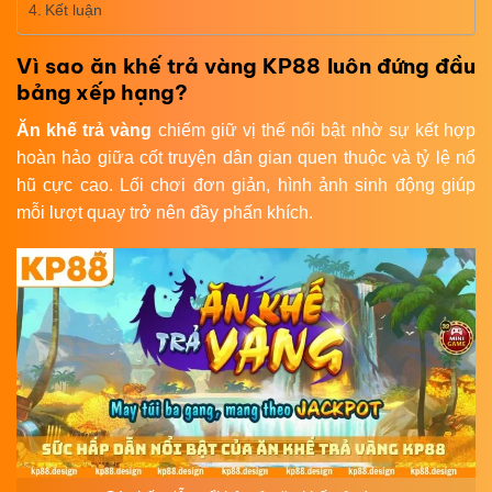
Kết luận
Vì sao ăn khế trả vàng KP88 luôn đứng đầu
bảng xếp hạng?
Ăn khế trả vàng
chiếm giữ vị thế nổi bật nhờ sự kết hợp
hoàn hảo giữa cốt truyện dân gian quen thuộc và tỷ lệ nổ
hũ cực cao. Lối chơi đơn giản, hình ảnh sinh động giúp
mỗi lượt quay trở nên đầy phấn khích.