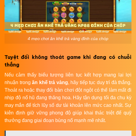
4 mẹo chơi ăn khế trả vàng đỉnh của chóp
Tuyệt đối không thoát game khi đang có chuỗi
thắng
Nếu cảm thấy biểu tượng liên tục kết hợp mang lại lợi
nhuận trong
ăn khế trả vàng
, hãy tiếp tục duy trì đà thắng.
Thoát ra hoặc thay đổi bàn chơi đột ngột có thể làm mất đi
nhịp độ nổ hũ đang thăng hoa. Hãy tận dụng tối đa chu kỳ
may mắn để tích lũy số dư tài khoản lên mức cao nhất. Sự
kiên định giữ vững phong độ giúp khai thác triệt để quỹ
thưởng đang giai đoạn bùng nổ mạnh mẽ nhất.