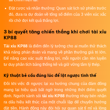
Đặt cược và nhận thưởng: Quan sát lịch sử phiên trước
đó, đưa ra dự đoán về tổng số điểm của 3 viên xúc xắc
rồi chờ đợi kết quả thắng lợi.
3 bí quyết tăng chiến thắng khi chơi tài xỉu
KP88
Tài xỉu KP88
là điểm đến lý tưởng cho ai muốn thử thách
khả năng phán đoán và mang về phần thưởng giá trị lớn.
Để nâng cao xác suất thắng lợi, mỗi người cần rèn luyện
tư duy phân tích bảng thống kê và giữ vững tâm lý thép.
Kỹ thuật bẻ cầu đúng lúc để lật ngược tình thế
Đôi khi việc đi ngược lại xu hướng chung của đám đông
mang lại hiệu quả bất ngờ trong những thời điểm quyết
định. Người sành sỏi
tài xỉu KP88
thường nhạy bén nhận
ra dấu hiệu kết thúc của một chuỗi lặp để chuyển hướng
đặt tiền. Hành động này đòi hỏi sự quan sát tỉ mỉ và lòng