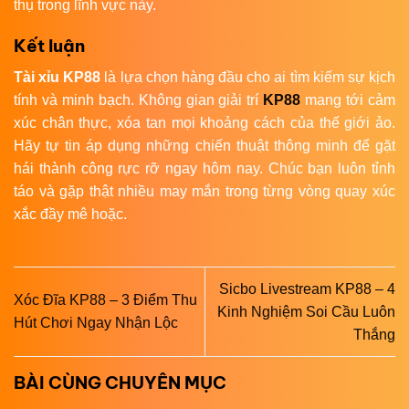
thụ trong lĩnh vực này.
Kết luận
Tài xỉu KP88
là lựa chọn hàng đầu cho ai tìm kiếm sự kịch
tính và minh bạch. Không gian giải trí
KP88
mang tới cảm
xúc chân thực, xóa tan mọi khoảng cách của thế giới ảo.
Hãy tự tin áp dụng những chiến thuật thông minh để gặt
hái thành công rực rỡ ngay hôm nay. Chúc bạn luôn tỉnh
táo và gặp thật nhiều may mắn trong từng vòng quay xúc
xắc đầy mê hoặc.
Sicbo Livestream KP88 – 4
Xóc Đĩa KP88 – 3 Điểm Thu
Kinh Nghiệm Soi Cầu Luôn
Hút Chơi Ngay Nhận Lộc
Thắng
BÀI CÙNG CHUYÊN MỤC