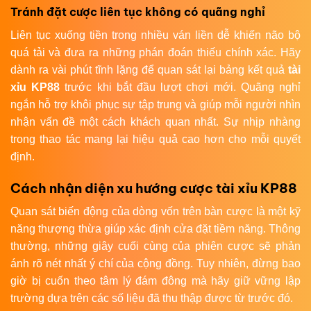
Tránh đặt cược liên tục không có quãng nghỉ
Liên tục xuống tiền trong nhiều ván liền dễ khiến não bộ
quá tải và đưa ra những phán đoán thiếu chính xác. Hãy
dành ra vài phút tĩnh lặng để quan sát lại bảng kết quả
tài
xỉu KP88
trước khi bắt đầu lượt chơi mới. Quãng nghỉ
ngắn hỗ trợ khôi phục sự tập trung và giúp mỗi người nhìn
nhận vấn đề một cách khách quan nhất. Sự nhịp nhàng
trong thao tác mang lại hiệu quả cao hơn cho mỗi quyết
định.
Cách nhận diện xu hướng cược tài xỉu KP88
Quan sát biến động của dòng vốn trên bàn cược là một kỹ
năng thượng thừa giúp xác định cửa đặt tiềm năng. Thông
thường, những giây cuối cùng của phiên cược sẽ phản
ánh rõ nét nhất ý chí của cộng đồng. Tuy nhiên, đừng bao
giờ bị cuốn theo tâm lý đám đông mà hãy giữ vững lập
trường dựa trên các số liệu đã thu thập được từ trước đó.