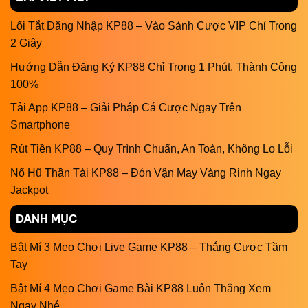
Lối Tắt Đăng Nhập KP88 – Vào Sảnh Cược VIP Chỉ Trong
2 Giây
Hướng Dẫn Đăng Ký KP88 Chỉ Trong 1 Phút, Thành Công
100%
Tải App KP88 – Giải Pháp Cá Cược Ngay Trên
Smartphone
Rút Tiền KP88 – Quy Trình Chuẩn, An Toàn, Không Lo Lỗi
Nổ Hũ Thần Tài KP88 – Đón Vận May Vàng Rinh Ngay
Jackpot
DANH MỤC
Bật Mí 3 Mẹo Chơi Live Game KP88 – Thắng Cược Tầm
Tay
Bật Mí 4 Mẹo Chơi Game Bài KP88 Luôn Thắng Xem
Ngay Nhé