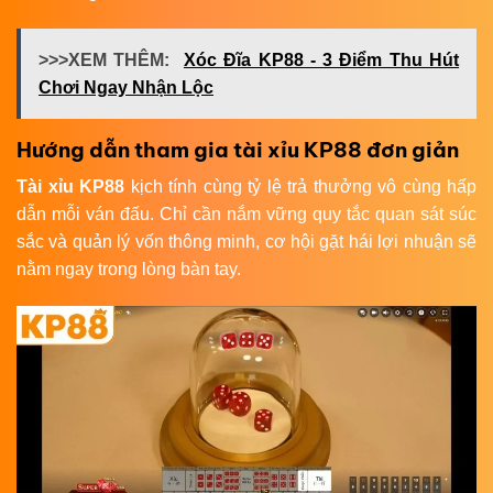
>>>XEM THÊM:
Xóc Đĩa KP88 - 3 Điểm Thu Hút
Chơi Ngay Nhận Lộc
Hướng dẫn tham gia tài xỉu KP88 đơn giản
Tài xỉu KP88
kịch tính cùng tỷ lệ trả thưởng vô cùng hấp
dẫn mỗi ván đấu. Chỉ cần nắm vững quy tắc quan sát súc
sắc và quản lý vốn thông minh, cơ hội gặt hái lợi nhuận sẽ
nằm ngay trong lòng bàn tay.