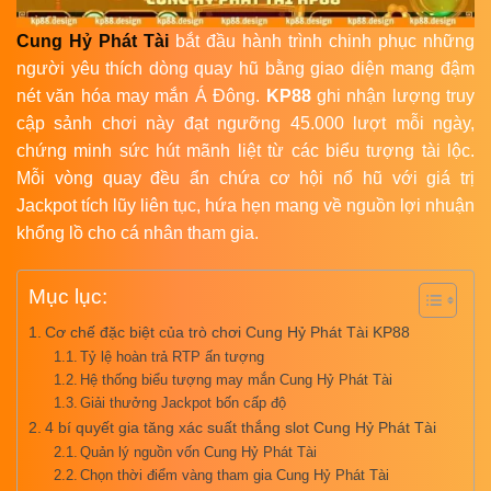
Cung Hỷ Phát Tài
bắt đầu hành trình chinh phục những
người yêu thích dòng quay hũ bằng giao diện mang đậm
nét văn hóa may mắn Á Đông.
KP88
ghi nhận lượng truy
cập sảnh chơi này đạt ngưỡng 45.000 lượt mỗi ngày,
chứng minh sức hút mãnh liệt từ các biểu tượng tài lộc.
Mỗi vòng quay đều ẩn chứa cơ hội nổ hũ với giá trị
Jackpot tích lũy liên tục, hứa hẹn mang về nguồn lợi nhuận
khổng lồ cho cá nhân tham gia.
Mục lục:
Cơ chế đặc biệt của trò chơi Cung Hỷ Phát Tài KP88
Tỷ lệ hoàn trả RTP ấn tượng
Hệ thống biểu tượng may mắn Cung Hỷ Phát Tài
Giải thưởng Jackpot bốn cấp độ
4 bí quyết gia tăng xác suất thắng slot Cung Hỷ Phát Tài
Quản lý nguồn vốn Cung Hỷ Phát Tài
Chọn thời điểm vàng tham gia Cung Hỷ Phát Tài