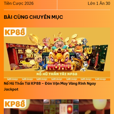
Tiền Cược 2026
Lớn 1 Ăn 30
BÀI CÙNG CHUYÊN MỤC
Nổ Hũ Thần Tài KP88 – Đón Vận May Vàng Rinh Ngay
Jackpot