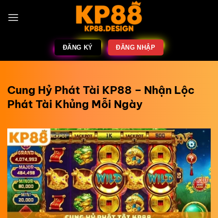
ĐĂNG KÝ
ĐĂNG NHẬP
Cung Hỷ Phát Tài KP88 – Nhận Lộc
Phát Tài Khủng Mỗi Ngày