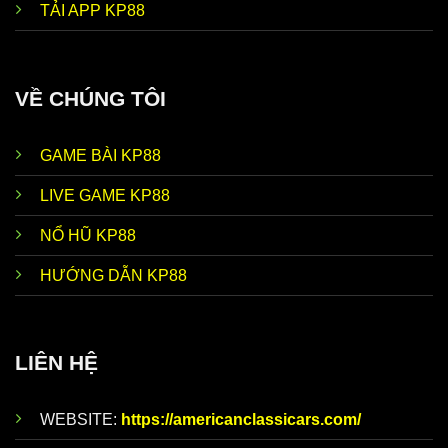
TẢI APP KP88
VỀ CHÚNG TÔI
GAME BÀI KP88
LIVE GAME KP88
NỔ HŨ KP88
HƯỚNG DẪN KP88
LIÊN HỆ
WEBSITE:
https://americanclassicars.com/