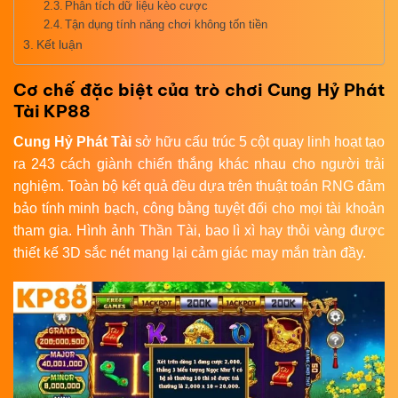
Phân tích dữ liệu kèo cược
Tận dụng tính năng chơi không tốn tiền
Kết luận
Cơ chế đặc biệt của trò chơi Cung Hỷ Phát
Tài KP88
Cung Hỷ Phát Tài
sở hữu cấu trúc 5 cột quay linh hoạt tạo
ra 243 cách giành chiến thắng khác nhau cho người trải
nghiệm. Toàn bộ kết quả đều dựa trên thuật toán RNG đảm
bảo tính minh bạch, công bằng tuyệt đối cho mọi tài khoản
tham gia. Hình ảnh Thần Tài, bao lì xì hay thỏi vàng được
thiết kế 3D sắc nét mang lại cảm giác may mắn tràn đầy.