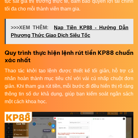
tục sát giá thị trường thực tế, đảm bảo quyền lợi tài chính
tối đa cho mỗi thành viên tham gia.
>>>XEM THÊM:
Nạp Tiền KP88 - Hướng Dẫn
Phương Thức Giao Dịch Siêu Tốc
Quy trình thực hiện lệnh rút tiền KP88 chuẩn
xác nhất
Thao tác khởi tạo lệnh được thiết kế tối giản, hỗ trợ cá
nhân hoàn thành mục tiêu chỉ với vài cú nhấp chuột đơn
giản. Khi tham gia rút tiền, mỗi bước đi đều hiển thị rõ ràng
thông tin số dư khả dụng, giúp bạn kiểm soát ngân sách
một cách khoa học.