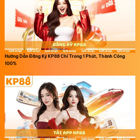
Hướng Dẫn Đăng Ký KP88 Chỉ Trong 1 Phút, Thành Công
100%