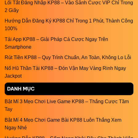
Lối Tắt Đăng Nhập KP88 – Vào Sảnh Cược VIP Chỉ Trong
2 Giây
Hướng Dẫn Đăng Ký KP88 Chỉ Trong 1 Phút, Thành Công
100%
Tải App KP88 – Giải Pháp Cá Cược Ngay Trên
Smartphone
Rút Tiền KP88 – Quy Trình Chuẩn, An Toàn, Không Lo Lỗi
Nổ Hũ Thần Tài KP88 – Đón Vận May Vàng Rinh Ngay
Jackpot
DANH MỤC
Bật Mí 3 Mẹo Chơi Live Game KP88 – Thắng Cược Tầm
Tay
Bật Mí 4 Mẹo Chơi Game Bài KP88 Luôn Thắng Xem
Ngay Nhé