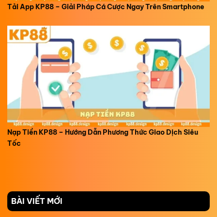
Tải App KP88 – Giải Pháp Cá Cược Ngay Trên Smartphone
Nạp Tiền KP88 – Hướng Dẫn Phương Thức Giao Dịch Siêu
Tốc
BÀI VIẾT MỚI