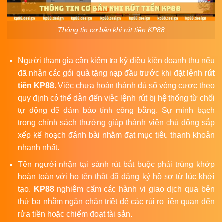
Thông tin cơ bản khi rút tiền KP88
Người tham gia cần kiểm tra kỹ điều kiện doanh thu nếu
đã nhận các gói quà tặng nạp đầu trước khi đặt lệnh
rút
tiền KP88
. Việc chưa hoàn thành đủ số vòng cược theo
quy định có thể dẫn đến việc lệnh rút bị hệ thống từ chối
tự động để đảm bảo tính công bằng. Sự minh bạch
trong chính sách thưởng giúp thành viên chủ động sắp
xếp kế hoạch đánh bài nhằm đạt mục tiêu thanh khoản
nhanh nhất.
Tên người nhận tại sảnh rút bắt buộc phải trùng khớp
hoàn toàn với họ tên thật đã đăng ký hồ sơ từ lúc khởi
tạo.
KP88
nghiêm cấm các hành vi giao dịch qua bên
thứ ba nhằm ngăn chặn triệt để các rủi ro liên quan đến
rửa tiền hoặc chiếm đoạt tài sản.