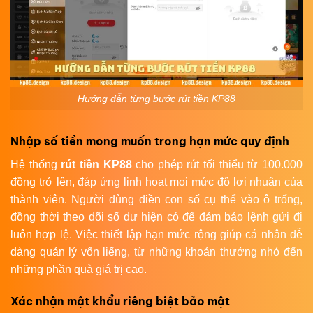
Hướng dẫn từng bước rút tiền KP88
Nhập số tiền mong muốn trong hạn mức quy định
Hệ thống
rút tiền KP88
cho phép rút tối thiểu từ 100.000
đồng trở lên, đáp ứng linh hoạt mọi mức độ lợi nhuận của
thành viên. Người dùng điền con số cụ thể vào ô trống,
đồng thời theo dõi số dư hiện có để đảm bảo lệnh gửi đi
luôn hợp lệ. Việc thiết lập hạn mức rộng giúp cá nhân dễ
dàng quản lý vốn liếng, từ những khoản thưởng nhỏ đến
những phần quà giá trị cao.
Xác nhận mật khẩu riêng biệt bảo mật