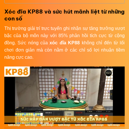
Xóc đĩa KP88 và sức hút mãnh liệt từ những
con số
Thị trường giải trí trực tuyến ghi nhận sự tăng trưởng vượt
bậc của bộ môn này với 85% phản hồi tích cực từ cộng
đồng. Sức nóng của
xóc đĩa KP88
không chỉ đến từ lối
chơi đơn giản mà còn nằm ở các chỉ số lợi nhuận tiềm
năng cực cao.