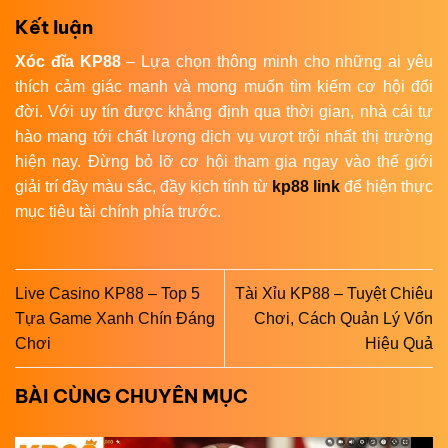
Kết luận
Xóc đĩa KP88
– Lựa chọn thông minh cho những ai yêu
thích cảm giác mạnh và mong muốn tìm kiếm cơ hội đổi
đời. Với uy tín được khẳng định qua thời gian, nhà cái tự
hào mang tới chất lượng dịch vụ vượt trội nhất thị trường
hiện nay. Đừng bỏ lỡ cơ hội tham gia ngay vào thế giới
giải trí đầy màu sắc, đầy kịch tính từ
kp88 link
để hiện thực
mục tiêu tài chính phía trước.
Live Casino KP88 – Top 5
Tài Xỉu KP88 – Tuyệt Chiêu
Tựa Game Xanh Chín Đáng
Chơi, Cách Quản Lý Vốn
Chơi
Hiệu Quả
BÀI CÙNG CHUYÊN MỤC