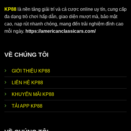
KP88
là nền tảng giải trí và cá cược online uy tín, cung cấp
đa dạng trò chơi hấp dẫn, giao diện mượt mà, bảo mật
cao, nạp rút nhanh chóng, mang đến trải nghiệm đỉnh cao
mỗi ngày.
https://americanclassicars.com/
VỀ CHÚNG TÔI
GIỚI THIỆU KP88
LIÊN HỆ KP88
KHUYẾN MÃI KP88
TẢI APP KP88