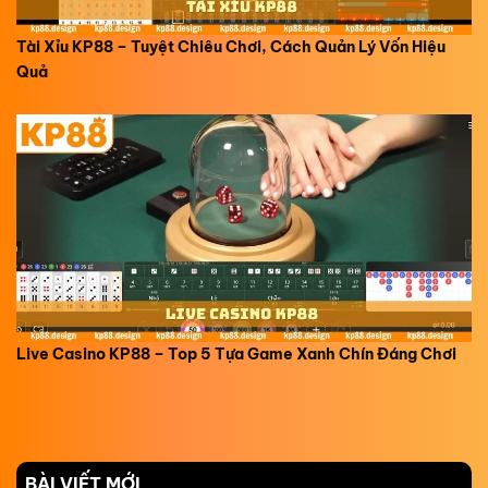
Tài Xỉu KP88 – Tuyệt Chiêu Chơi, Cách Quản Lý Vốn Hiệu
Quả
Live Casino KP88 – Top 5 Tựa Game Xanh Chín Đáng Chơi
BÀI VIẾT MỚI