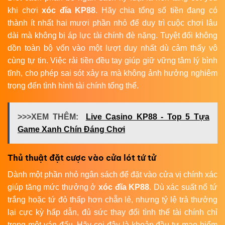
khi chơi
xóc đĩa KP88
. Hãy chia tổng số tiền đang có
thành ít nhất hai mươi phần nhỏ để duy trì cuộc chơi lâu
dài mà không bị áp lực tài chính đè nặng. Tuyệt đối không
dồn toàn bộ vốn vào một lượt duy nhất dù cảm thấy vô
cùng tự tin. Việc rải tiền đều tay giúp giữ vững tâm lý bình
tĩnh, cho phép sai sót xảy ra mà không ảnh hưởng nghiêm
trọng đến tình hình tài chính tổng thể.
>>>XEM THÊM:
Live Casino KP88 - Top 5 Tựa
Game Xanh Chín Đáng Chơi
Thủ thuật đặt cược vào cửa lót tứ tử
Dành một phần nhỏ ngân sách để đặt vào cửa vị chính xác
giúp tăng mức thưởng ở
xóc đĩa KP88
. Dù xác suất nổ tứ
trắng hoặc tứ đỏ thấp hơn chẵn lẻ, nhưng tỷ lệ trả thưởng
lại cực kỳ hấp dẫn, đủ sức thay đổi tình thế tài chính chỉ
trong một ván đấu. Hãy coi đây là khoản đầu tư mạo hiểm