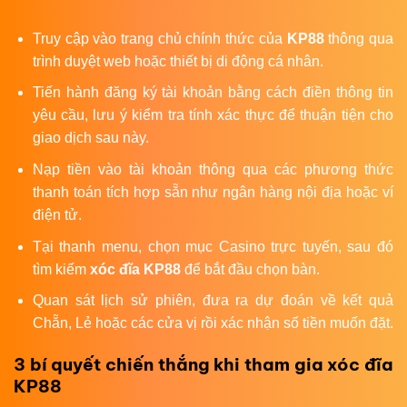
Truy cập vào trang chủ chính thức của
KP88
thông qua
trình duyệt web hoặc thiết bị di động cá nhân.
Tiến hành đăng ký tài khoản bằng cách điền thông tin
yêu cầu, lưu ý kiểm tra tính xác thực để thuận tiện cho
giao dịch sau này.
Nạp tiền vào tài khoản thông qua các phương thức
thanh toán tích hợp sẵn như ngân hàng nội địa hoặc ví
điện tử.
Tại thanh menu, chọn mục Casino trực tuyến, sau đó
tìm kiếm
xóc đĩa KP88
để bắt đầu chọn bàn.
Quan sát lịch sử phiên, đưa ra dự đoán về kết quả
Chẵn, Lẻ hoặc các cửa vị rồi xác nhận số tiền muốn đặt.
3 bí quyết chiến thắng khi tham gia xóc đĩa
KP88