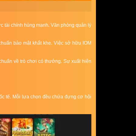
c tài chính hùng mạnh. Văn phòng quản lý
 chuẩn bảo mật khắt khe. Việc sở hữu IOM
chuẩn về trò chơi có thưởng. Sự xuất hiện
ốc tế. Mỗi lựa chọn đều chứa đựng cơ hội