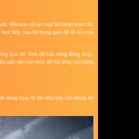
nh. Website nỗ lực loại bỏ hoàn toàn các
rực tiếp, loại bỏ trung gian để tối ưu hóa
Thông qua đó, trình độ của cộng đồng được
ệu gắn liền với mức độ hài lòng của cộng
i dùng ngay từ lần đầu tiếp cận thông tin