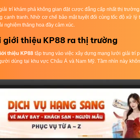
ải trí khám phá không gian đặt cược đẳng cấp nhất thị trường
ng cạnh tranh. Nhờ cơ chế bảo mật tuyệt đối cùng tốc độ xử lý 
 trải nghiệm thăng hoa đầy cảm xúc.
 giới thiệu KP88 ra thị trường
iới thiệu KP88
tập trung vào việc xây dựng mạng lưới giải trí
 người dùng tại khu vực Châu Á và Nam Mỹ. Tầm nhìn này khô