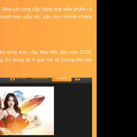
. Nhà cái cung cấp hàng loạt siêu phẩm cá
thanh toán siêu tốc, sân chơi nhanh chóng
 phủ sóng toàn cầu. Mục tiêu đến năm 2030,
ng chỉ dừng lại ở quy mô số lượng mà còn