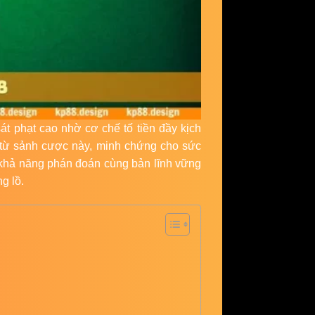
t phạt cao nhờ cơ chế tố tiền đầy kịch
từ sảnh cược này, minh chứng cho sức
g khả năng phán đoán cùng bản lĩnh vững
g lồ.