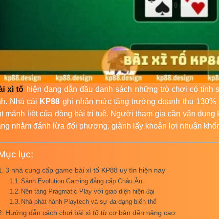
i xì tố
hiện đang dẫn đầu danh sách những trò chơi có tính sá
nh. Nhà cái
KP88
ghi nhận mức tăng trưởng doanh thu 130% 
t mãnh liệt của dòng bài trí tuệ. Người tham gia cần vận dụn
àng nhằm đánh lừa đối phương, giành lấy khoản lợi nhuận khổn
Mục lục:
3 nhà cung cấp game bài xì tố KP88 uy tín hiện nay
Sảnh Evolution Gaming đẳng cấp Châu Âu
Nền tảng Pragmatic Play với giao diện hiện đại
Nhà phát hành Playtech và sự đa dạng biến thể
Hướng dẫn cách chơi bài xì tố từ cơ bản đến nâng cao