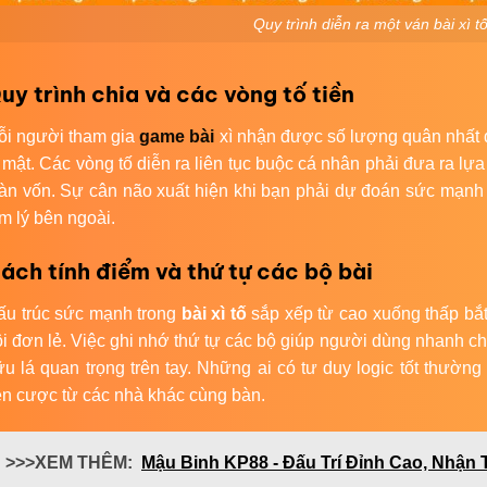
Quy trình diễn ra một ván bài xì 
uy trình chia và các vòng tố tiền
ỗi người tham gia
game bài
xì nhận được số lượng quân nhất 
 mật. Các vòng tố diễn ra liên tục buộc cá nhân phải đưa ra lự
oàn vốn. Sự cân não xuất hiện khi bạn phải dự đoán sức mạnh
m lý bên ngoài.
ách tính điểm và thứ tự các bộ bài
ấu trúc sức mạnh trong
bài xì tố
sắp xếp từ cao xuống thấp bắ
i đơn lẻ. Việc ghi nhớ thứ tự các bộ giúp người dùng nhanh ch
u lá quan trọng trên tay. Những ai có tư duy logic tốt thường
ền cược từ các nhà khác cùng bàn.
>>>XEM THÊM:
Mậu Binh KP88 - Đấu Trí Đỉnh Cao, Nhận