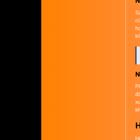
N
S
c
hợ
tr
N
P
đá
x
kh
H
Hi