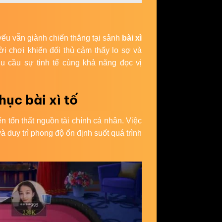
 yếu vẫn giành chiến thắng tại sảnh
bài xì
i chơi khiến đối thủ cảm thấy lo sợ và
u cầu sự tinh tế cùng khả năng đọc vị
hục bài xì tố
n tổn thất nguồn tài chính cá nhân. Việc
 và duy trì phong độ ổn định suốt quá trình