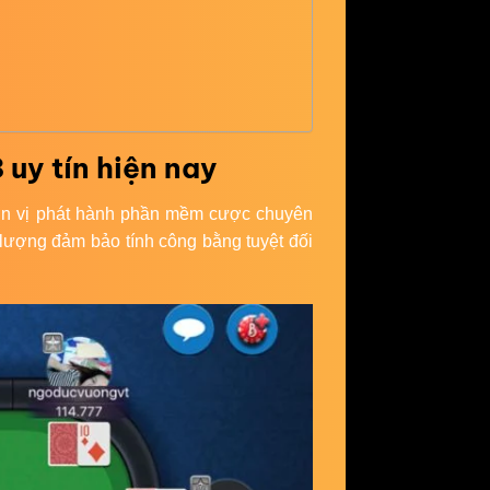
 uy tín hiện nay
 đơn vị phát hành phần mềm cược chuyên
lượng đảm bảo tính công bằng tuyệt đối