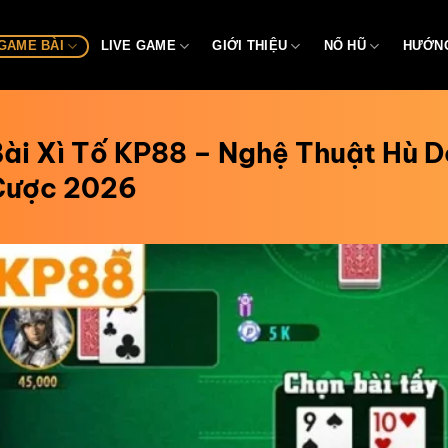
GAME BÀI
LIVE GAME
GIỚI THIỆU
NỔ HŨ
HƯỚN
ài Xì Tố KP88 – Nghệ Thuật Hù D
Cược 2026