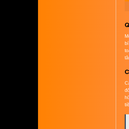
Q
M
bí
t
tâ
C
C
đô
hữ
ti