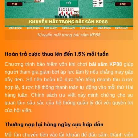
Khuyến mãi trong bài sâm KP88
Hoàn trả cược thua lên đến 1.5% mỗi tuần
Chương trình bảo hiểm vốn khi chơi
bài sâm KP88
giúp
người tham gia giảm bớt áp lực tâm lý nếu chẳng may gặp
dây đen. Số tiền hoàn trả dựa trên tổng doanh thu cược
hợp lệ, được hệ thống thanh toán tự động vào mỗi thứ Hai
hàng tuần. Chính sách ưu việt này minh chứng cho sự
quan tâm sâu sắc của hệ thống quản lý đối với quyền lợi
của hội viên.
Thưởng nạp lại hàng ngày cực hấp dẫn
Mỗi lần chuyển tiền vào tài khoản để đấu sâm, thành viên