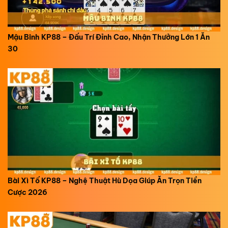
Mậu Binh KP88 – Đấu Trí Đỉnh Cao, Nhận Thưởng Lớn 1 Ăn
30
Bài Xì Tố KP88 – Nghệ Thuật Hù Dọa Giúp Ăn Trọn Tiền
Cược 2026