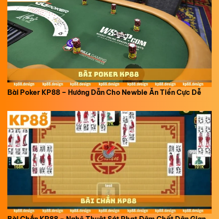
Bài Poker KP88 – Hướng Dẫn Cho Newbie Ăn Tiền Cực Dễ
Bài Chắn KP88 – Nghệ Thuật Sát Phạt Đậm Chất Dân Gian