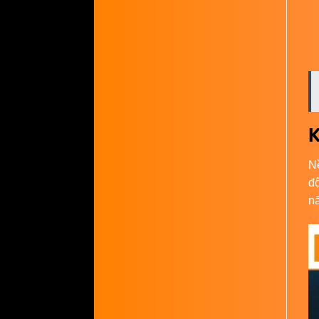
K
N
độ
n