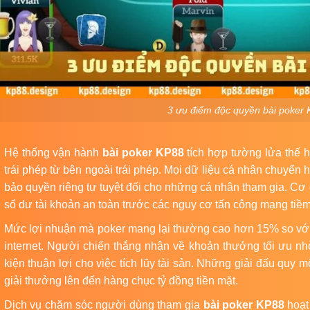
3 ưu điểm độc quyền bài poker
Hệ thống vận hành
bài poker KP88
tích hợp tường lửa thế 
trái phép từ bên ngoài trái phép. Mọi dữ liệu cá nhân chuyển
bảo quyền riêng tư tuyệt đối cho những cá nhân tham gia. Cơ 
số dư tài khoản an toàn trước các nguy cơ tấn công mạng tiềm
Mức lợi nhuận mà poker mang lại thường cao hơn 15% so với 
internet. Người chiến thắng nhận về khoản thưởng tối ưu nh
kiện thuận lợi cho việc tích lũy tài sản. Những giải đấu quy m
giải thưởng lên đến hàng chục tỷ đồng tiền mặt.
Dịch vụ chăm sóc người dùng tham gia
bài poker KP88
hoạt