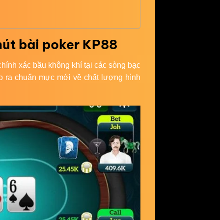
hút bài poker KP88
chính xác bầu không khí tại các sòng bạc
o ra chuẩn mực mới về chất lượng hình