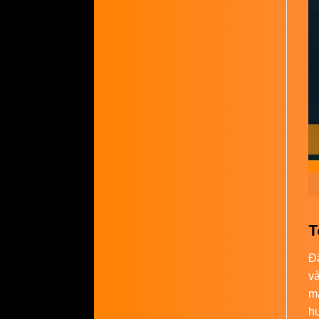
T
Đâ
và
m
hu