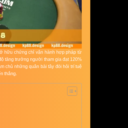
 sở hữu chứng chỉ vận hành hợp pháp từ
độ tăng trưởng người tham gia đạt 120%
m chủ những quân bài tây đòi hỏi trí tuệ
ến thắng.