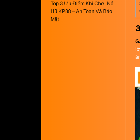
Top 3 Ưu Điểm Khi Chơi Nổ
Hũ KP88 – An Toàn Và Bảo
Mật
3
G
lớ
ản