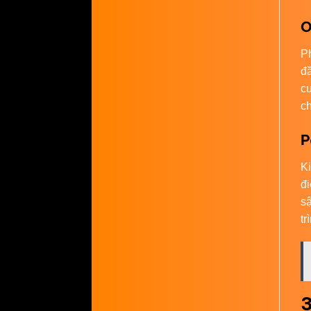
O
P
đầ
c
ch
P
Ki
đi
sậ
tr
3