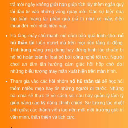
trả mỗi ngày không giới hạn giúp tích lũy thêm ngân quỹ
tái đầu tư vào những vòng quay mới. Các sự kiện đua
top tuần mang lại phần quà giá trị như xe máy, điện
thoại đời mới nhất hiện nay.
Hạ tầng máy chủ mạnh mẽ đảm bảo quá trình chơi
nổ
hũ thần tài
luôn mượt mà trên mọi nền tảng di động.
Tình trạng văng ứng dụng hay đứng hình lúc chuẩn bị
nổ hũ hoàn toàn bị loại bỏ bởi công nghệ tối ưu. Người
chơi an tâm tận hưởng cảm giác hồi hộp chờ đợi
những biểu tượng may mắn xuất hiện trên màn hình.
Tham gia vào các hội nhóm
nổ hũ thần tài
để học hỏi
thêm nhiều mẹo hay từ những người đi trước. Những
bài chia sẻ thực tế về cách soi cầu hay quản lý tâm lý
giúp nâng cao kỹ năng chinh chiến. Sự tương tác nhiệt
tình giữa các thành viên tạo nên một môi trường giải trí
văn minh, thân thiện và tích cực.