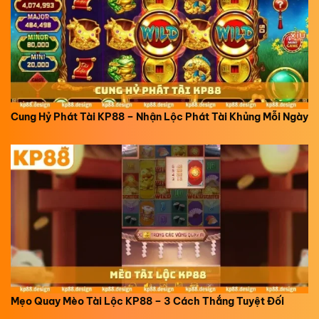
Cung Hỷ Phát Tài KP88 – Nhận Lộc Phát Tài Khủng Mỗi Ngày
Mẹo Quay Mèo Tài Lộc KP88 – 3 Cách Thắng Tuyệt Đối