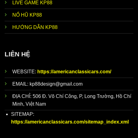
LIVE GAME KP88
NỔ HŨ KP88
HƯỚNG DẪN KP88
LIÊN HỆ
WEBSITE:
https://americanclassicars.com/
EMAIL:
kp88design@gmail.com
ĐỊA CHỈ: 506 Đ. Võ Chí Công, P, Long Trường, Hồ Chí
Minh, Việt Nam
SITEMAP:
https://americanclassicars.com/sitemap_index.xml