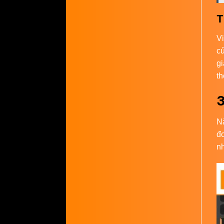
T
V
củ
gi
th
3
N
đ
nh