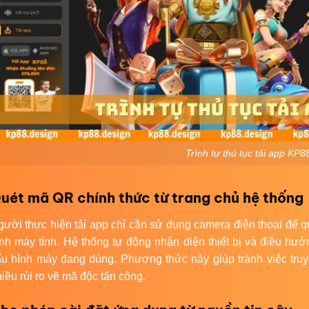
Trình tự thủ tục tải app KP8
uét mã QR chính thức từ trang chủ hệ thống
ười thực hiện tải app chỉ cần sử dụng camera điện thoại để q
nh máy tính. Hệ thống tự động nhận diện thiết bị và điều hư
ấu hình máy đang dùng. Phương thức này giúp tránh việc truy
iều rủi ro về mã độc tấn công.