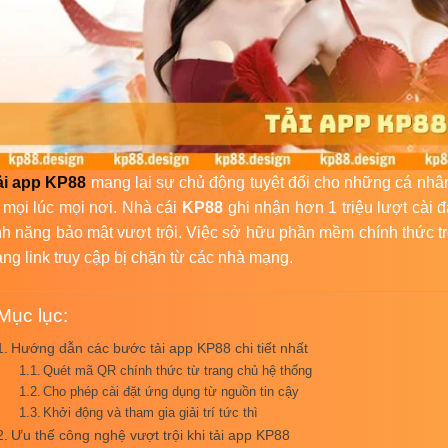
ải app KP88
mang lại sự chủ động tuyệt đối cho những cá nh
í mọi lúc mọi nơi. Nhà cái
KP88
ghi nhận hơn 1 triệu lượt cài
nh năng bảo mật vượt trội. Việc sở hữu phần mềm chính thức trê
ạng link truy cập bị chặn từ các nhà mạng.
Mục lục:
Hướng dẫn các bước tải app KP88 chi tiết nhất
Quét mã QR chính thức từ trang chủ hệ thống
Cho phép cài đặt ứng dụng từ nguồn tin cậy
Khởi động và tham gia giải trí tức thì
Ưu thế công nghệ vượt trội khi tải app KP88