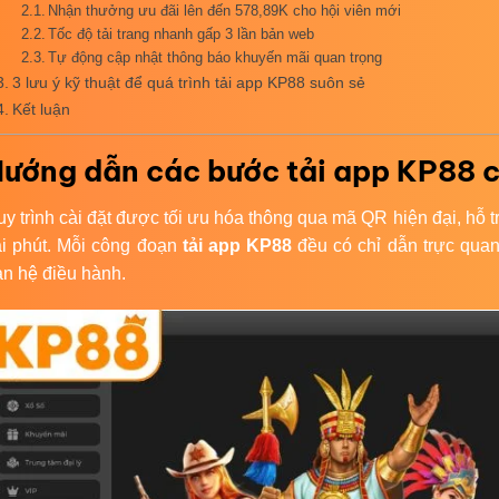
Nhận thưởng ưu đãi lên đến 578,89K cho hội viên mới
Tốc độ tải trang nhanh gấp 3 lần bản web
Tự động cập nhật thông báo khuyến mãi quan trọng
3 lưu ý kỹ thuật để quá trình tải app KP88 suôn sẻ
Kết luận
ướng dẫn các bước tải app KP88 ch
y trình cài đặt được tối ưu hóa thông qua mã QR hiện đại, hỗ t
ài phút. Mỗi công đoạn
tải app KP88
đều có chỉ dẫn trực quan
ản hệ điều hành.