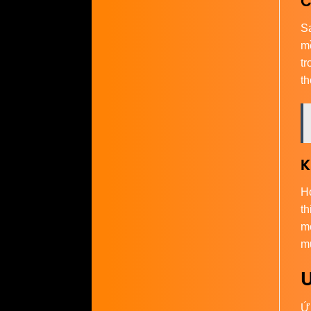
C
S
m
t
th
K
Ho
th
m
mư
Ư
Ứ