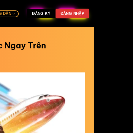
ĐĂNG KÝ
ĐĂNG NHẬP
G DẪN
c Ngay Trên