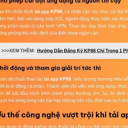
ho phép cài đặt ứng dụng từ nguồn tin cậy
au khi nhấn lệnh
tải app KP88
, cá nhân cần vào mục cài đặt t
ềm mới. Đối với dòng máy iOS, người dùng thực hiện xác thực
rong phần quản lý cấu hình VPN. Thao tác này đảm bảo ứng 
ống phòng thủ mặc định của điện thoại ngăn cản.
>>>XEM THÊM:
Hướng Dẫn Đăng Ký KP88 Chỉ Trong 1 P
hởi động và tham gia giải trí tức thì
àn tất chuỗi thao tác
tải app KP88
, biểu tượng thương hiệu sẽ
iết bị di động cá nhân. Thành viên chỉ việc mở ứng dụng, thự
ới để bắt đầu hành trình chinh phục thưởng lớn. Sự ổn định
ợt mà trong từng ván bài hay những trận cầu đỉnh cao kịch tín
u thế công nghệ vượt trội khi tải 
ng dụng di động không đơn thuần là công cụ đặt cược mà còn 