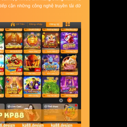
tiếp cận những công nghệ truyền tải dữ