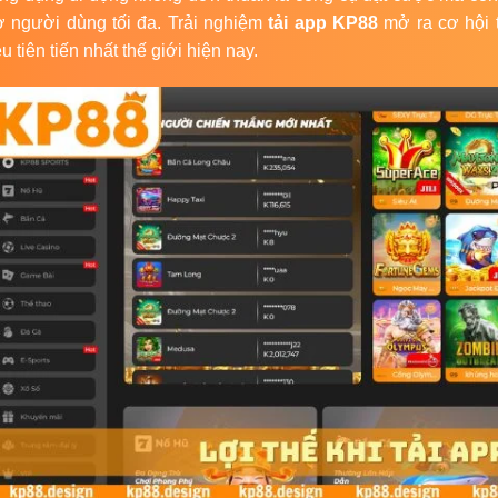
rợ người dùng tối đa. Trải nghiệm
tải app KP88
mở ra cơ hội 
ệu tiên tiến nhất thế giới hiện nay.