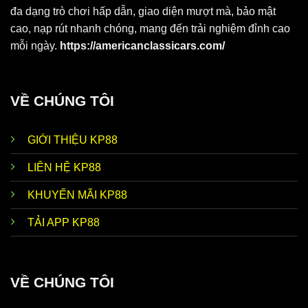
đa dạng trò chơi hấp dẫn, giao diện mượt mà, bảo mật
cao, nạp rút nhanh chóng, mang đến trải nghiệm đỉnh cao
mỗi ngày.
https://americanclassicars.com/
VỀ CHÚNG TÔI
GIỚI THIỆU KP88
LIÊN HỆ KP88
KHUYẾN MÃI KP88
TẢI APP KP88
VỀ CHÚNG TÔI