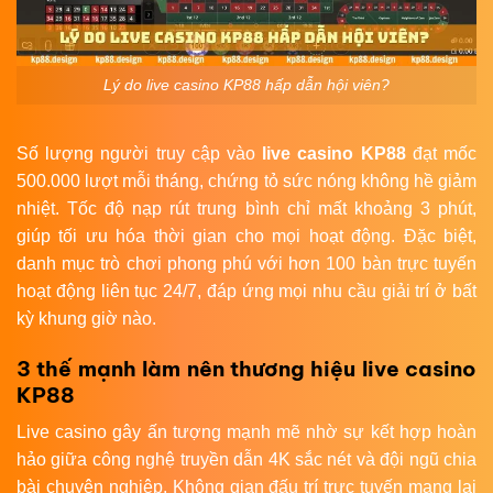
Lý do live casino KP88 hấp dẫn hội viên?
Số lượng người truy cập vào
live casino KP88
đạt mốc
500.000 lượt mỗi tháng, chứng tỏ sức nóng không hề giảm
nhiệt. Tốc độ nạp rút trung bình chỉ mất khoảng 3 phút,
giúp tối ưu hóa thời gian cho mọi hoạt động. Đặc biệt,
danh mục trò chơi phong phú với hơn 100 bàn trực tuyến
hoạt động liên tục 24/7, đáp ứng mọi nhu cầu giải trí ở bất
kỳ khung giờ nào.
3 thế mạnh làm nên thương hiệu live casino
KP88
Live casino gây ấn tượng mạnh mẽ nhờ sự kết hợp hoàn
hảo giữa công nghệ truyền dẫn 4K sắc nét và đội ngũ chia
bài chuyên nghiệp. Không gian đấu trí trực tuyến mang lại