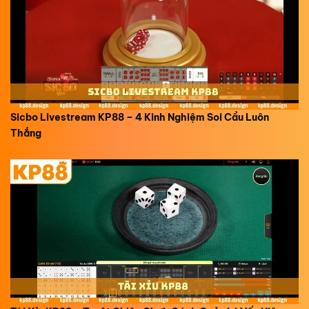
Sicbo Livestream KP88 – 4 Kinh Nghiệm Soi Cầu Luôn
Thắng