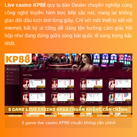
Live casino KP88
quy tụ dàn Dealer chuyên nghiệp cùng
công nghệ truyền hình trực tiếp sắc nét, mang lại không
gian đối đầu kịch tính từng giây. Chỉ với một thiết bị kết nối
internet, bất kỳ ai cũng dễ dàng tận hưởng cảm giác hồi
hộp như đang đứng giữa sòng bài quốc tế sang trọng bậc
nhất.
5 game live casino KP88 chuẩn không cần chỉnh