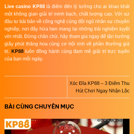
Live casino KP88
là điểm đến lý tưởng cho ai khao khát
một không gian giải trí minh bạch, chất lượng cao. Với sự
đầu tư bài bản về công nghệ cùng đội ngũ nhân sự chuyên
nghiệp, nơi đây hứa hẹn mang lại những trải nghiệm tuyệt
vời nhất. Đừng chần chừ, hãy tham gia ngay để tận hưởng
giây phút thăng hoa cùng cơ hội rinh về phần thưởng giá
trị.
KP88
luôn đồng hành cùng đam mê giải trí trực tuyến
của bạn mỗi ngày.
Xóc Đĩa KP88 – 3 Điểm Thu
Hút Chơi Ngay Nhận Lộc
BÀI CÙNG CHUYÊN MỤC